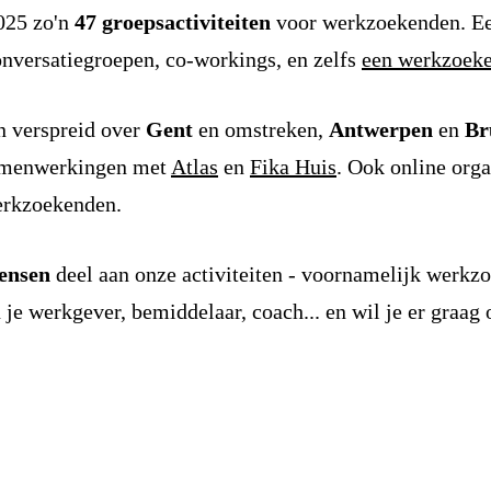
025 zo'n
47 groepsactiviteiten
voor werkzoekenden. Ee
onversatiegroepen, co-workings, en zelfs
een werkzoek
n verspreid over
Gent
en omstreken,
Antwerpen
en
Br
samenwerkingen met
Atlas
en
Fika Huis
. Ook online org
erkzoekenden.
ensen
deel aan onze activiteiten - voornamelijk werk
 je werkgever, bemiddelaar, coach... en wil je er graag 